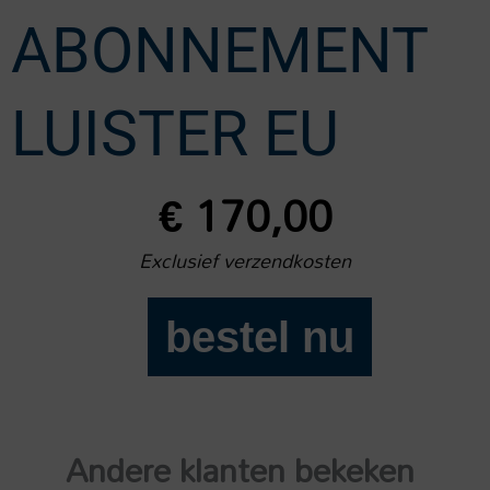
ABONNEMENT
LUISTER EU
€
170,00
Exclusief verzendkosten
bestel nu
2
jaar
abonnement
Luister
Andere klanten bekeken
EU
aantal