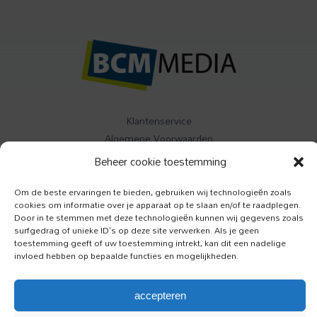
Klantenservice
Algemene Voorwaarden
Contact
Beheer cookie toestemming
Om de beste ervaringen te bieden, gebruiken wij technologieën zoals
Buitenleven
cookies om informatie over je apparaat op te slaan en/of te raadplegen.
Specials
Door in te stemmen met deze technologieën kunnen wij gegevens zoals
Jazzism
surfgedrag of unieke ID's op deze site verwerken. Als je geen
toestemming geeft of uw toestemming intrekt, kan dit een nadelige
invloed hebben op bepaalde functies en mogelijkheden.
Luister
Toeractief
accepteren
Onze Hond