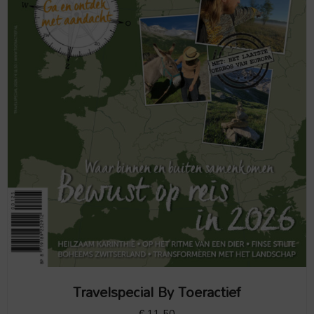
Travelspecial By Toeractief
€
11,50