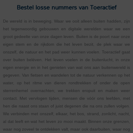
Bestel losse nummers van Toeractief
De wereld is in beweging. Waar we ooit alleen buiten hadden, zijn
het tegenwoordig gebouwen en digitale werelden waar we een
groot gedeelte van onze dagen leven. Buiten is de poort naar onze
eigen stem en de rijkdom die het leven bezit, de plek waar we
onszelf, de natuur en het pad weer kunnen voelen. Toeractief gaat
over buiten beléven. Het leven voelen in de buitenlucht, in onze
eigen energie en in het genieten van wat ons aan buitenwereld is
gegeven. Van fietsen en wandelen tot de natuur verkennen op het
water, op het ritme van dieren rondtrekken of onder de open
sterrenhemel overnachten; we trekken eropuit en maken weer
contact. Met vervlogen tijden, mensen die vóór ons leefden, met
hen die naast ons staan of juist degenen die na ons zullen volgen.
We verbinden met onszelf, elkaar, het bos, strand, zonlicht, nacht,
al dat leeft en wat het leven zo mooi maakt. Binnen onze grenzen,
waar nog zoveel te ontdekken valt, maar ook daarbuiten, waar nog