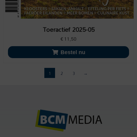
Toeractief 2025-05
€
11,50
Bestel nu
1
2
3
→