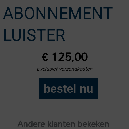
ABONNEMENT
LUISTER
€
125,00
Exclusief verzendkosten
bestel nu
2
jaar
abonnement
Luister
Andere klanten bekeken
aantal