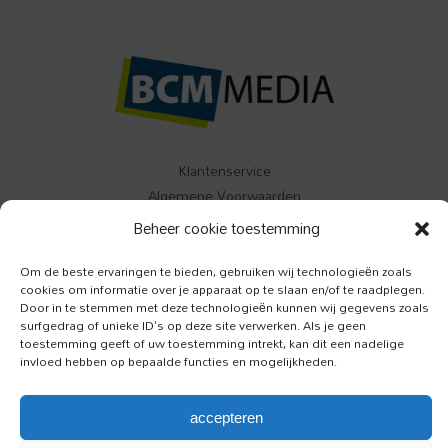
Klantenservice
Algemene Voorwaarden
Contact
Beheer cookie toestemming
Om de beste ervaringen te bieden, gebruiken wij technologieën zoals
Buitenleven
cookies om informatie over je apparaat op te slaan en/of te raadplegen.
Specials
Door in te stemmen met deze technologieën kunnen wij gegevens zoals
Jazzism
surfgedrag of unieke ID's op deze site verwerken. Als je geen
toestemming geeft of uw toestemming intrekt, kan dit een nadelige
invloed hebben op bepaalde functies en mogelijkheden.
Luister
Toeractief
accepteren
Onze Hond