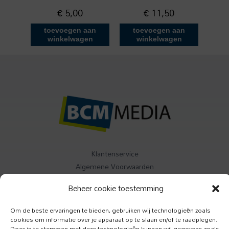
€
5,00
€
11,50
toevoegen aan
toevoegen aan
winkelwagen
winkelwagen
Klantenservice
Algemene Voorwaarden
Contact
Beheer cookie toestemming
Buitenleven
Om de beste ervaringen te bieden, gebruiken wij technologieën zoals
cookies om informatie over je apparaat op te slaan en/of te raadplegen.
Specials
Door in te stemmen met deze technologieën kunnen wij gegevens zoals