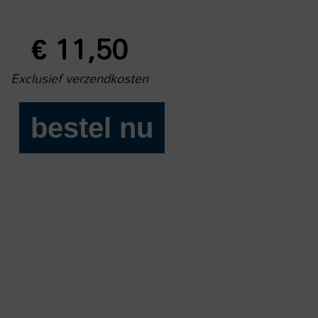
€
11,50
Exclusief verzendkosten
bestel nu
Buitenleven
2025-
01
aantal