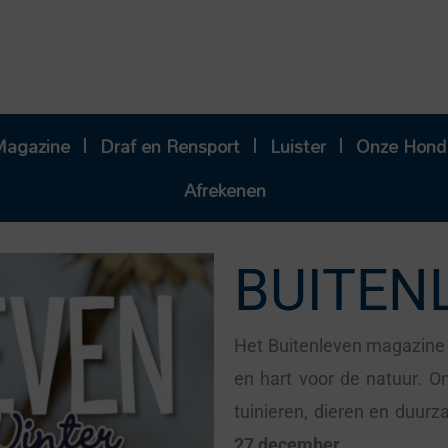
Magazine
Draf en Rensport
Luister
Onze Hond
Afrekenen
BUITEN
Het Buitenleven magazine i
en hart voor de natuur. On
tuinieren, dieren en duurz
27 december
.