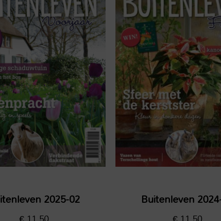
itenleven 2025-02
Buitenleven 2024
€
11,50
€
11,50