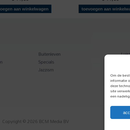
voegen aan winkelwagen
toevoegen aan winkelw
Buitenleven
Luis
en
Specials
Toer
Jazzism
Onz
Om de beste
informatie 
deze techno
site verwer
een nadelig
acc
Copyright © 2026 BCM Media BV