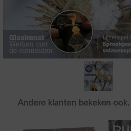
Andere klanten bekeken ook.
Oorspronkelijke
Huidige
prijs
prijs