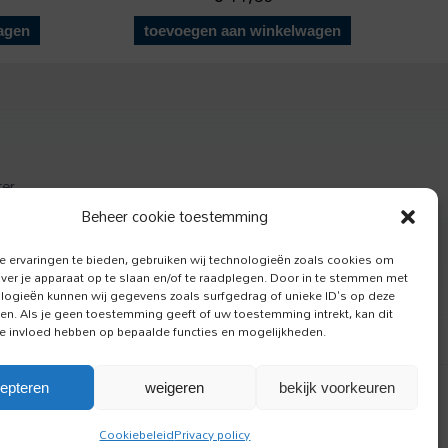
agen
toevoegen aan winkelwagen
ter
actief
Beheer cookie toestemming
e Hond
 ervaringen te bieden, gebruiken wij technologieën zoals cookies om
over je apparaat op te slaan en/of te raadplegen. Door in te stemmen met
logieën kunnen wij gegevens zoals surfgedrag of unieke ID's op deze
ken. Als je geen toestemming geeft of uw toestemming intrekt, kan dit
e invloed hebben op bepaalde functies en mogelijkheden.
epteren
weigeren
bekijk voorkeuren
Cookiebeleid
Privacy policy