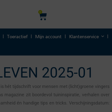
Winkelwagen
0
Toeractief
Mijn account
Klantenservice
LEVEN 2025-01
s hét tijdschrift voor mensen met (licht)groene vingers
s magazine zit boordevol tuininspiratie, verhalen over
aamheid én handige tips en tricks. Verschijningsdatum: