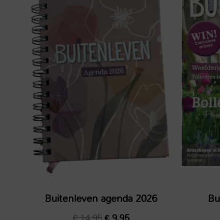
was:
is:
€ 14,95.
€ 9,95.
Buitenleven agenda 2026
Bu
€
14,95
€
9,95