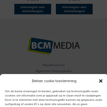
toevoegen aan
toevoegen aan
winkelwagen
winkelwagen
Klantenservice
Algemene Voorwaarden
Contact
Beheer cookie toestemming
Buitenleven
Om de beste ervaringen te bieden, gebruiken wij technologieën zoals
cookies om informatie over je apparaat op te slaan en/of te raadplegen.
Specials
Door in te stemmen met deze technologieën kunnen wij gegevens zoals
Jazzism
surfgedrag of unieke ID's op deze site verwerken. Als je geen