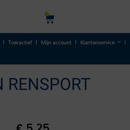
Winkelwagen
0
Toeractief
Mijn account
Klantenservice
N RENSPORT
€
5,25