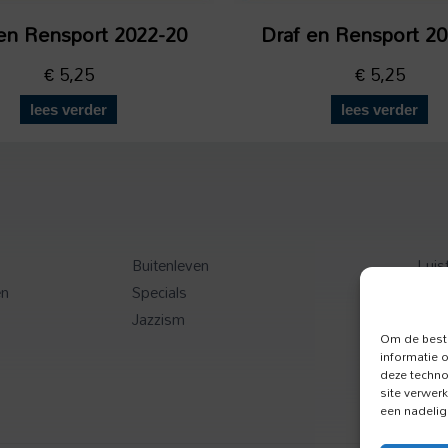
en Rensport 2022-20
Draf en Rensport 2
€
5,25
€
5,25
lees verder
lees verder
Buitenleven
Luis
en
Specials
Toer
Jazzism
Onz
Om de beste
informatie 
deze techno
site verwer
een nadelig