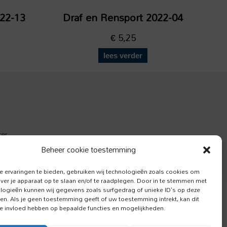
022-13
Draf en Rensport 2022-04
€
5,25
lees verder
ter
actief
Beheer cookie toestemming
e Hond
 ervaringen te bieden, gebruiken wij technologieën zoals cookies om
over je apparaat op te slaan en/of te raadplegen. Door in te stemmen met
logieën kunnen wij gegevens zoals surfgedrag of unieke ID's op deze
ken. Als je geen toestemming geeft of uw toestemming intrekt, kan dit
e invloed hebben op bepaalde functies en mogelijkheden.