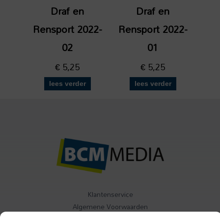
Draf en
Draf en
Rensport 2022-
Rensport 2022-
02
01
€
5,25
€
5,25
lees verder
lees verder
Klantenservice
Algemene Voorwaarden
Contact