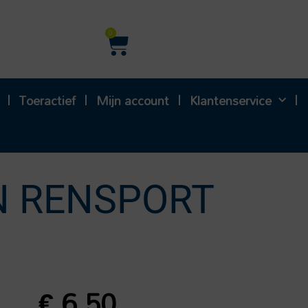
Winkelwagen
0
Toeractief
Mijn account
Klantenservice
N RENSPORT
€
6,50