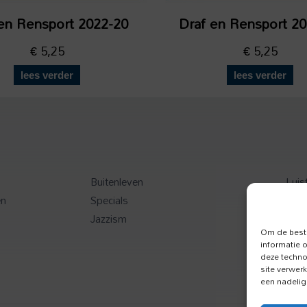
en Rensport 2022-20
Draf en Rensport 2
€
5,25
€
5,25
lees verder
lees verder
Buitenleven
Luis
en
Specials
Toer
Jazzism
Onz
Om de beste
informatie 
deze techno
site verwer
een nadelig