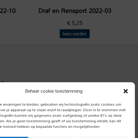
022-10
Draf en Rensport 2022-03
€
5,25
lees verder
ter
actief
Beheer cookie toestemming
e Hond
 ervaringen te bieden, gebruiken wij technologieën zoals cookies om
over je apparaat op te slaan en/of te raadplegen. Door in te stemmen met
logieën kunnen wij gegevens zoals surfgedrag of unieke ID's op deze
ken. Als je geen toestemming geeft of uw toestemming intrekt, kan dit
e invloed hebben op bepaalde functies en mogelijkheden.