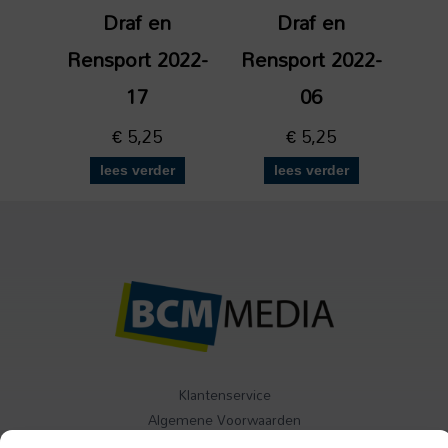
Draf en
Draf en
Rensport 2022-
Rensport 2022-
17
06
€
5,25
€
5,25
lees verder
lees verder
Klantenservice
Algemene Voorwaarden
Contact