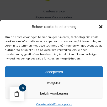
Klantenservice
Algemene Voorwaarden
Contact
Beheer cookie toestemming
Buitenleven
Om de beste ervaringen te bieden, gebruiken wij technologieën zoals
cookies om informatie over je apparaat op te slaan en/of te raadplegen.
Specials
Door in te stemmen met deze technologieën kunnen wij gegevens zoals
Jazzism
surfgedrag of unieke ID's op deze site verwerken. Als je geen
toestemming geeft of uw toestemming intrekt, kan dit een nadelige
invloed hebben op bepaalde functies en mogelijkheden.
Luister
Toeractief
accepteren
Onze Hond
weigeren
0
bestel nu
Draf
bekijk voorkeuren
Copyright © 2026 BCM Media BV
en
Cookiebeleid
Privacy policy
Rensport