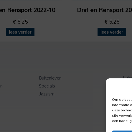
en Rensport 2022-10
Draf en Rensport 2
€
5,25
€
5,25
lees verder
lees verder
Buitenleven
Luis
en
Specials
Toer
Jazzism
Onz
Om de beste
informatie 
deze techno
site verwer
een nadelig