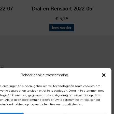
022-07
Draf en Rensport 2022-05
€
5,25
lees verder
ter
actief
Beheer cookie toestemming
e Hond
 ervaringen te bieden, gebruiken wij technologieën zoals cookies om
over je apparaat op te slaan en/of te raadplegen. Door in te stemmen met
logieën kunnen wij gegevens zoals surfgedrag of unieke ID's op deze
ken. Als je geen toestemming geeft of uw toestemming intrekt, kan dit
e invloed hebben op bepaalde functies en mogelijkheden.