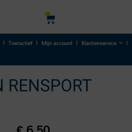
Winkelwagen
0
Toeractief
Mijn account
Klantenservice
N RENSPORT
€
6,50