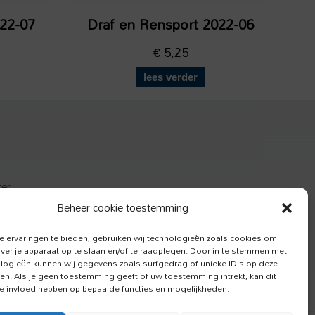
022-07
Draf en Rensport 2022-06
€
5,25
lees verder
ter
actief
Beheer cookie toestemming
e Hond
 ervaringen te bieden, gebruiken wij technologieën zoals cookies om
over je apparaat op te slaan en/of te raadplegen. Door in te stemmen met
logieën kunnen wij gegevens zoals surfgedrag of unieke ID's op deze
ken. Als je geen toestemming geeft of uw toestemming intrekt, kan dit
e invloed hebben op bepaalde functies en mogelijkheden.