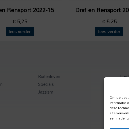
en Rensport 2022-15
Draf en Rensport 2
€
5,25
€
5,25
lees verder
lees verder
Buitenleven
Luis
en
Specials
Toer
Jazzism
Onz
Om de beste
informatie 
deze techno
site verwer
een nadelig