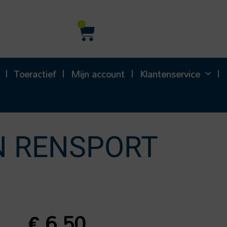
Winkelwagen
0
Toeractief
Mijn account
Klantenservice
N RENSPORT
€
6,50