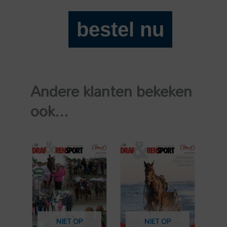
bestel nu
Draf
en
Rensport
2024-
Andere klanten bekeken
40
aantal
ook...
NIET OP
NIET OP