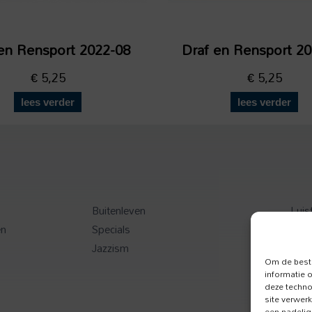
en Rensport 2022-08
Draf en Rensport 2
€
5,25
€
5,25
lees verder
lees verder
Buitenleven
Luis
en
Specials
Toer
Jazzism
Onz
Om de beste
informatie 
deze techno
site verwer
een nadelig