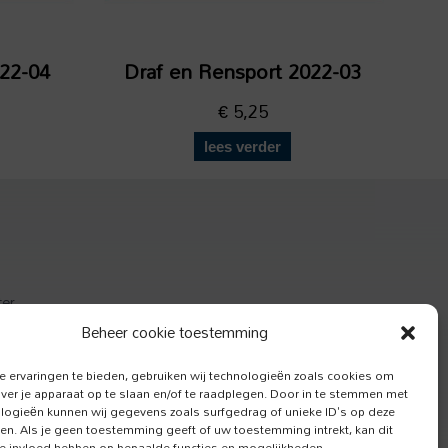
022-04
Draf en Rensport 2022-03
€
5,25
lees verder
ter
actief
Beheer cookie toestemming
e Hond
 ervaringen te bieden, gebruiken wij technologieën zoals cookies om
over je apparaat op te slaan en/of te raadplegen. Door in te stemmen met
logieën kunnen wij gegevens zoals surfgedrag of unieke ID's op deze
ken. Als je geen toestemming geeft of uw toestemming intrekt, kan dit
e invloed hebben op bepaalde functies en mogelijkheden.