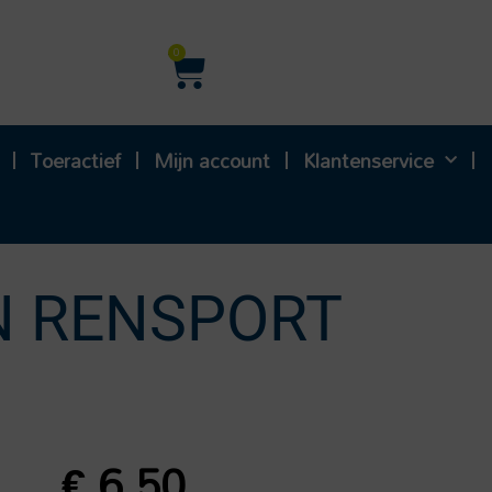
Winkelwagen
0
Toeractief
Mijn account
Klantenservice
N RENSPORT
€
6,50