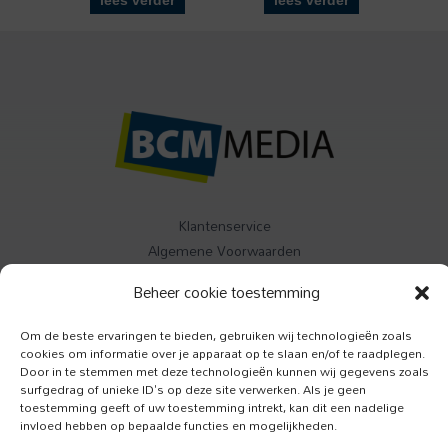
lees verder
lees verder
Klantenservice
Algemene Voorwaarden
Contact
Beheer cookie toestemming
Buitenleven
Om de beste ervaringen te bieden, gebruiken wij technologieën zoals
cookies om informatie over je apparaat op te slaan en/of te raadplegen.
Specials
Door in te stemmen met deze technologieën kunnen wij gegevens zoals
Jazzism
surfgedrag of unieke ID's op deze site verwerken. Als je geen
toestemming geeft of uw toestemming intrekt, kan dit een nadelige
invloed hebben op bepaalde functies en mogelijkheden.
Luister