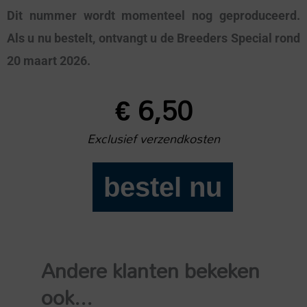
Dit nummer wordt momenteel nog geproduceerd.
Als u nu bestelt, ontvangt u de Breeders Special rond
20 maart 2026.
€
6,50
Exclusief verzendkosten
bestel nu
Draf
en
Rensport
2026
Andere klanten bekeken
Breeders
Special
ook...
aantal