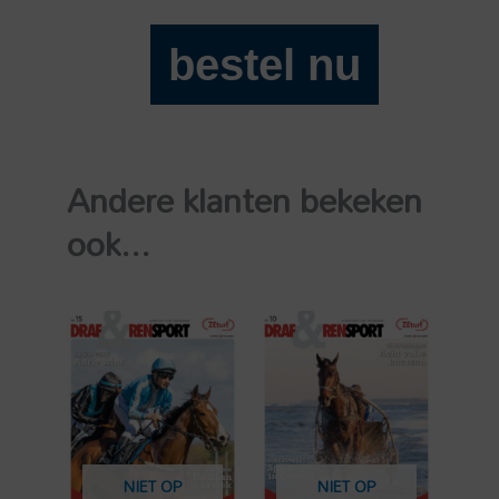
bestel nu
Draf
en
Rensport
2026-
Andere klanten bekeken
20
aantal
ook...
NIET OP
NIET OP