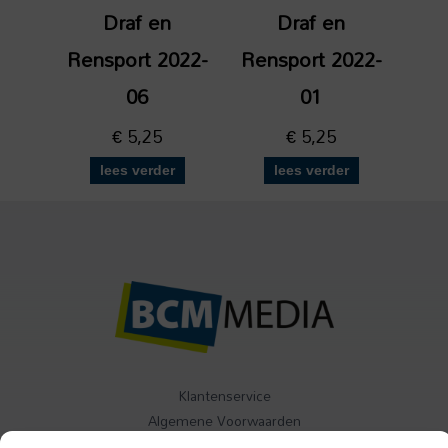
Draf en
Draf en
Rensport 2022-
Rensport 2022-
06
01
€
5,25
€
5,25
lees verder
lees verder
Klantenservice
Algemene Voorwaarden
Contact