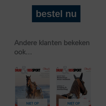
bestel nu
Draf
en
Rensport
2026-
Andere klanten bekeken
5
aantal
ook...
NIET OP
NIET OP