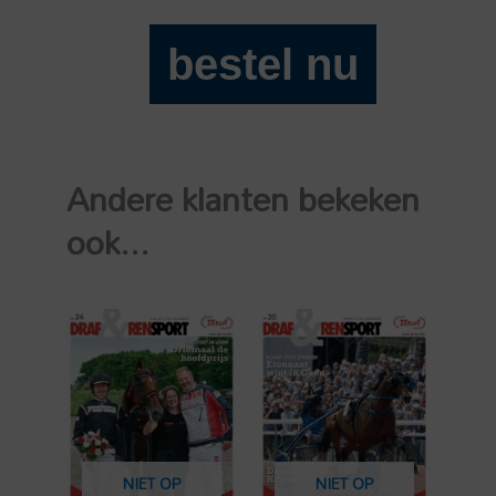
bestel nu
Draf
en
Rensport
2026-
Andere klanten bekeken
7
aantal
ook...
NIET OP
NIET OP