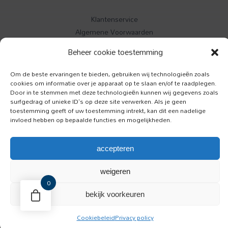
Klantenservice
Algemene Voorwaarden
Contact
Beheer cookie toestemming
Buitenleven
Om de beste ervaringen te bieden, gebruiken wij technologieën zoals
cookies om informatie over je apparaat op te slaan en/of te raadplegen.
Specials
Door in te stemmen met deze technologieën kunnen wij gegevens zoals
Jazzism
surfgedrag of unieke ID's op deze site verwerken. Als je geen
toestemming geeft of uw toestemming intrekt, kan dit een nadelige
invloed hebben op bepaalde functies en mogelijkheden.
Luister
Toeractief
accepteren
Onze Hond
weigeren
0
bekijk voorkeuren
Copyright © 2026 BCM Media BV
Cookiebeleid
Privacy policy