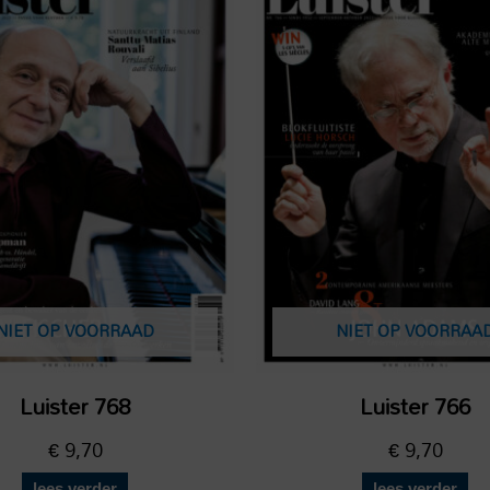
NIET OP VOORRAAD
NIET OP VOORRAA
Luister 768
Luister 766
€
9,70
€
9,70
lees verder
lees verder