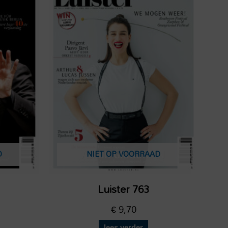
D
NIET OP VOORRAAD
Luister 763
€
9,70
lees verder