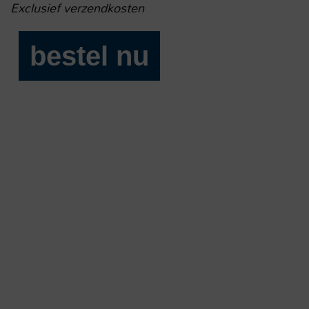
Exclusief verzendkosten
bestel nu
Luister
788
aantal