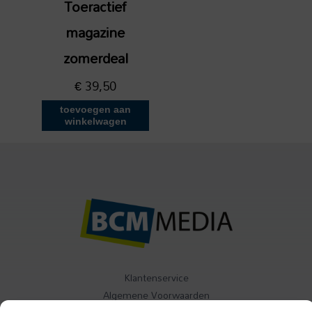
Toeractief
magazine
zomerdeal
€
39,50
toevoegen aan
winkelwagen
Klantenservice
Algemene Voorwaarden