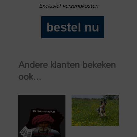
Exclusief verzendkosten
bestel nu
Luister
Black
Friday
2025
Andere klanten bekeken
aantal
ook...