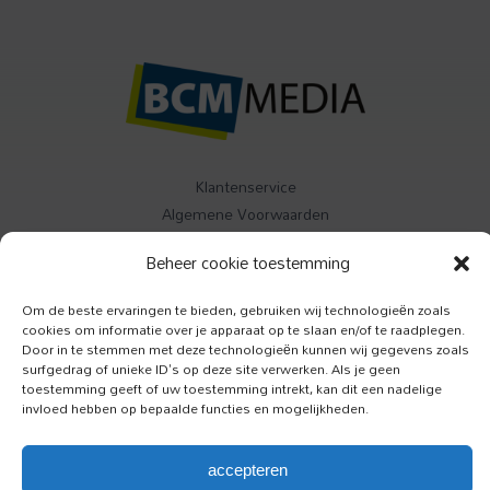
Klantenservice
Algemene Voorwaarden
Contact
Beheer cookie toestemming
Buitenleven
Om de beste ervaringen te bieden, gebruiken wij technologieën zoals
Specials
cookies om informatie over je apparaat op te slaan en/of te raadplegen.
Door in te stemmen met deze technologieën kunnen wij gegevens zoals
Jazzism
surfgedrag of unieke ID's op deze site verwerken. Als je geen
toestemming geeft of uw toestemming intrekt, kan dit een nadelige
invloed hebben op bepaalde functies en mogelijkheden.
Luister
Toeractief
Onze Hond
accepteren