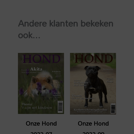
2024-
01
Andere klanten bekeken
aantal
ook...
Onze Hond
Onze Hond