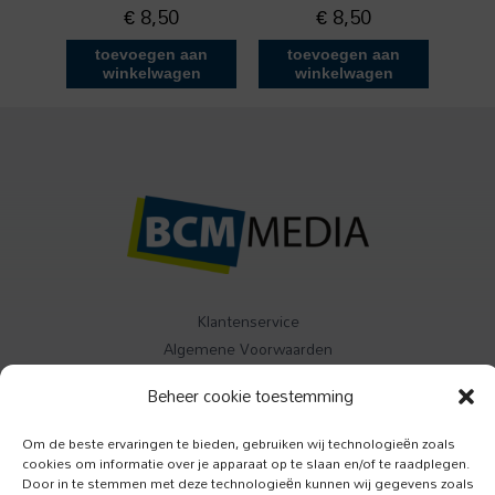
€
8,50
€
8,50
toevoegen aan
toevoegen aan
winkelwagen
winkelwagen
Klantenservice
Algemene Voorwaarden
Contact
Beheer cookie toestemming
Buitenleven
Om de beste ervaringen te bieden, gebruiken wij technologieën zoals
cookies om informatie over je apparaat op te slaan en/of te raadplegen.
Specials
Door in te stemmen met deze technologieën kunnen wij gegevens zoals
Jazzism