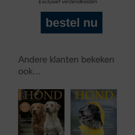
Exclusief verzendkosten
bestel nu
Onze
Hond
2024-
03
Andere klanten bekeken
aantal
ook...