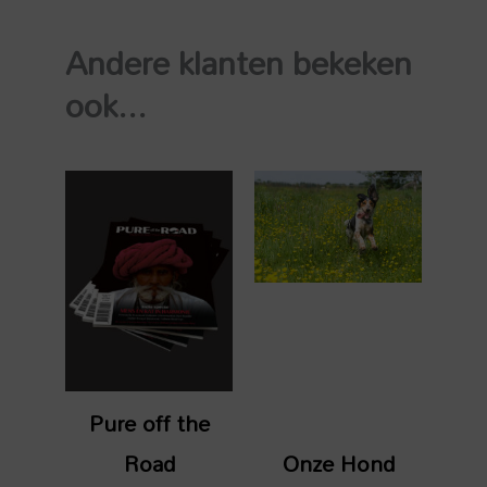
&
Andere klanten bekeken
online
-
ook...
20%
korting
aantal
Pure off the
Road
Onze Hond