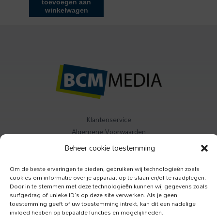
toevoegen aan
winkelwagen
Klantenservice
Algemene Voorwaarden
Contact
Beheer cookie toestemming
Om de beste ervaringen te bieden, gebruiken wij technologieën zoals
Buitenleven
cookies om informatie over je apparaat op te slaan en/of te raadplegen.
Specials
Door in te stemmen met deze technologieën kunnen wij gegevens zoals
Jazzism
surfgedrag of unieke ID's op deze site verwerken. Als je geen
toestemming geeft of uw toestemming intrekt, kan dit een nadelige
invloed hebben op bepaalde functies en mogelijkheden.