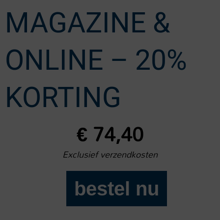
MAGAZINE &
ONLINE – 20%
KORTING
€
74,40
Exclusief verzendkosten
bestel nu
Onze
Hond
Magazine