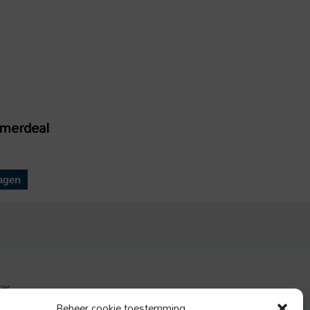
omerdeal
agen
ter
actief
Beheer cookie toestemming