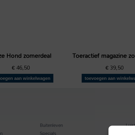
e Hond zomerdeal
Toeractief magazine z
€
46,50
€
39,50
voegen aan winkelwagen
toevoegen aan winkelw
Buitenleven
Luis
en
Specials
Toer