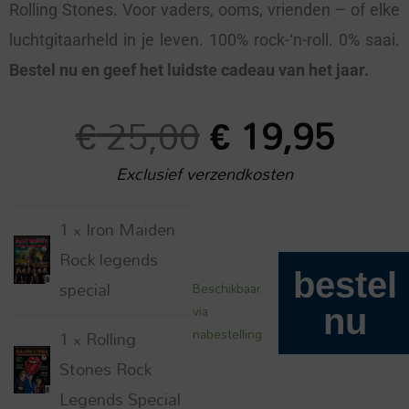
Rolling Stones. Voor vaders, ooms, vrienden – of elke
luchtgitaarheld in je leven. 100% rock-‘n-roll. 0% saai.
Bestel nu en geef het luidste cadeau van het jaar.
€
25,00
Oorspronkel
€
19,95
Huid
Exclusief verzendkosten
prijs
prijs
1 ×
Iron Maiden
Rock
was:
is:
Rock legends
Special
bestel
special
Beschikbaar
Vaderdagbundel
via
nu
€ 25,00.
€ 19
aantal
nabestelling
1 ×
Rolling
Stones Rock
Legends Special