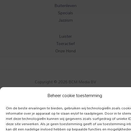
Buitenleven
Specials
Jazzism
Luister
Toeractief
Onze Hond
Copyright © 2026 BCM Media BV
Beheer cookie toestemming
Om de beste ervaringen te bieden, gebruiken wij technologieën zoals cook
informatie over je apparaat op te slaan en/of te raadplegen. Door in te st
met deze technologieën kunnen wij gegevens zoals surfgedrag of unieke I
deze site verwerken. Als je geen toestemming geeft of uw toestemming intr
kan dit een nadelige invloed hebben op bepaalde functies en mogelijkhede