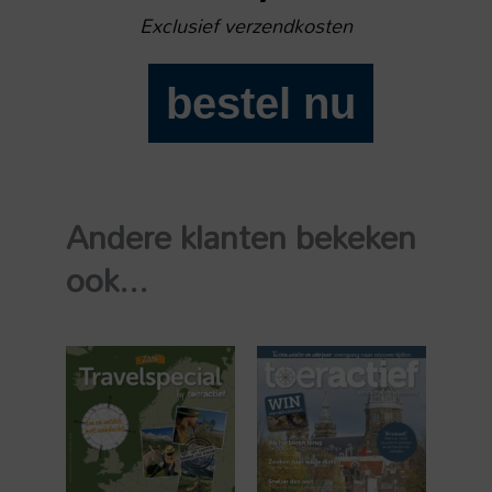
Exclusief verzendkosten
bestel nu
Toeractief
2025-
03
aantal
Andere klanten bekeken
ook...