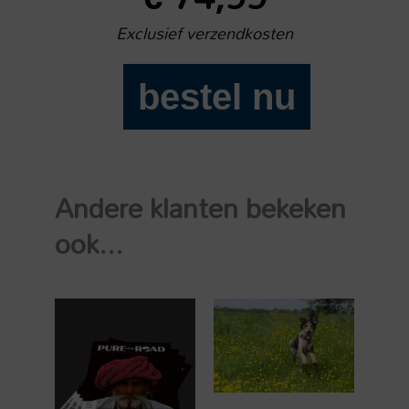
Exclusief verzendkosten
bestel nu
Toeractief
magazine
Yearly
premium
Andere klanten bekeken
15%
korting
ook...
aantal