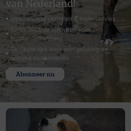
van Nederland!
Inspirerende verhalen & expertadvies
Sinds 1945 dé autoriteit voor
hondenliefhebbers
De beste tips voor een gelukkig en
gezond hondenleven
Abonneer nu