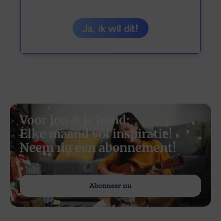
Ja, ik wil dit!
Voor jou & je hond:
Elke maand vol inspiratie!
Neem nu een abonnement!
Abonneer nu