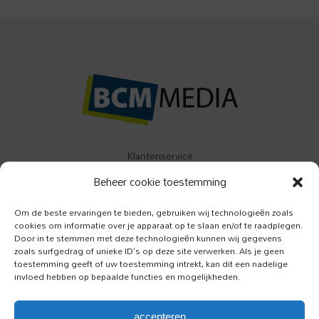
Klantenservice
Algemene Voorwaarden
Beheer cookie toestemming
Contact
Om de beste ervaringen te bieden, gebruiken wij technologieën zoals
cookies om informatie over je apparaat op te slaan en/of te raadplegen.
Buitenleven
Door in te stemmen met deze technologieën kunnen wij gegevens
Specials
zoals surfgedrag of unieke ID's op deze site verwerken. Als je geen
toestemming geeft of uw toestemming intrekt, kan dit een nadelige
Jazzism
invloed hebben op bepaalde functies en mogelijkheden.
Luister
accepteren