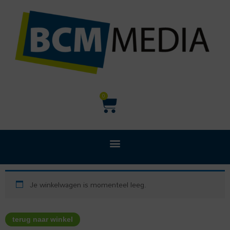
Ga
naar
de
inhoud
Winkelwagen
0
Je winkelwagen is momenteel leeg.
terug naar winkel