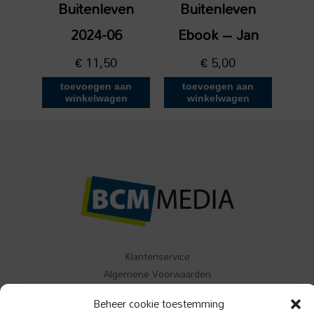
Buitenleven
Buitenleven
2024-06
Ebook – Jan
€
11,50
€
5,00
toevoegen aan
toevoegen aan
winkelwagen
winkelwagen
Klantenservice
Algemene Voorwaarden
Contact
Beheer cookie toestemming