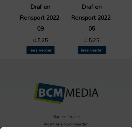
Draf en
Draf en
Rensport 2022-
Rensport 2022-
09
05
€
5,25
€
5,25
lees verder
lees verder
Klantenservice
Algemene Voorwaarden
Contact