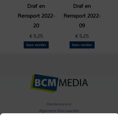
Draf en
Draf en
Rensport 2022-
Rensport 2022-
20
09
€
5,25
€
5,25
lees verder
lees verder
Klantenservice
Algemene Voorwaarden
Contact