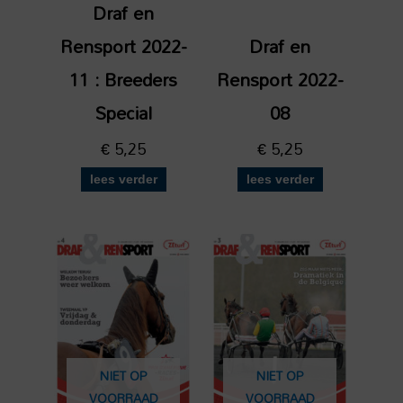
Draf en
Rensport 2022-
Draf en
11 : Breeders
Rensport 2022-
Special
08
€
5,25
€
5,25
lees verder
lees verder
NIET OP
NIET OP
VOORRAAD
VOORRAAD