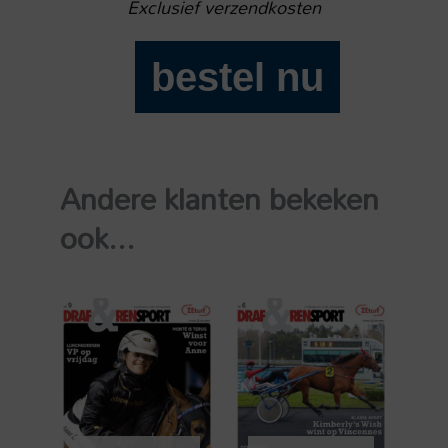
Exclusief verzendkosten
bestel nu
Draf
en
Rensport
2024-
Andere klanten bekeken
47
aantal
ook...