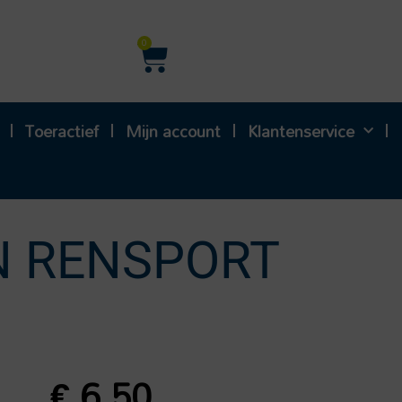
Winkelwagen
0
Toeractief
Mijn account
Klantenservice
N RENSPORT
€
6,50