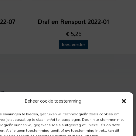
022-07
Draf en Rensport 2022-01
€
5,25
lees verder
ter
actief
Beheer cookie toestemming
e Hond
 ervaringen te bieden, gebruiken wij technologieën zoals cookies om
over je apparaat op te slaan en/of te raadplegen. Door in te stemmen met
logieën kunnen wij gegevens zoals surfgedrag of unieke ID's op deze
ken. Als je geen toestemming geeft of uw toestemming intrekt, kan dit
e invloed hebben op bepaalde functies en mogelijkheden.