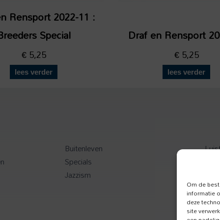
en Rensport 2022-11 :
Breeders Special
Draf en Rensport 2
€
5,25
€
5,25
lees verder
lees verder
Buitenleven
Luis
en
Specials
Toer
Jazzism
Onz
Om de beste
informatie 
deze techno
site verwer
een nadelig