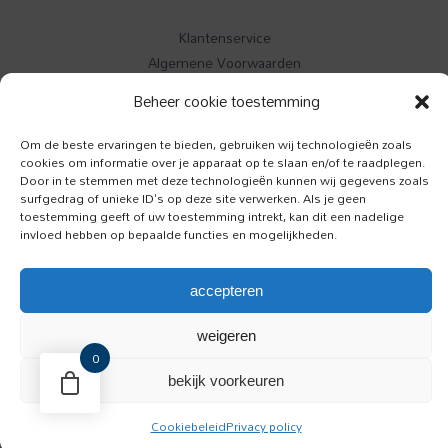
Klantenservice
Algemene Voorwaarden
Contact
Beheer cookie toestemming
Buitenleven
Om de beste ervaringen te bieden, gebruiken wij technologieën zoals
cookies om informatie over je apparaat op te slaan en/of te raadplegen.
Specials
Door in te stemmen met deze technologieën kunnen wij gegevens zoals
Jazzism
surfgedrag of unieke ID's op deze site verwerken. Als je geen
toestemming geeft of uw toestemming intrekt, kan dit een nadelige
invloed hebben op bepaalde functies en mogelijkheden.
Luister
Toeractief
accepteren
Onze Hond
weigeren
0
bekijk voorkeuren
Copyright © 2026 BCM Media BV
Cookiebeleid
Privacy policy