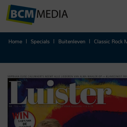
Ga
naar
de
inhoud
Home
Specials
Buitenleven
Classic Rock 