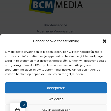
Klantenservice
Algemene Voorwaarden
Contact
Beheer cookie toestemming
Buitenleven
Om de beste ervaringen te bieden, gebruiken wij technologieën zoals
cookies om informatie over je apparaat op te slaan en/of te raadplegen.
Specials
Door in te stemmen met deze technologieën kunnen wij gegevens zoals
Jazzism
surfgedrag of unieke ID's op deze site verwerken. Als je geen
toestemming geeft of uw toestemming intrekt, kan dit een nadelige
invloed hebben op bepaalde functies en mogelijkheden.
Luister
Toeractief
accepteren
Onze Hond
weigeren
0
bekijk voorkeuren