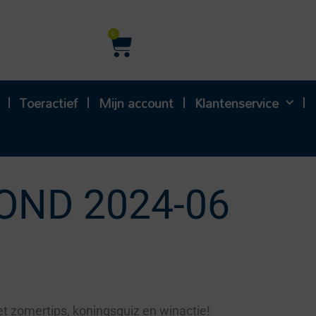
Winkelwagen
0
Toeractief
Mijn account
Klantenservice
OND 2024-06
et zomertips, koningsquiz en winactie!