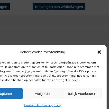
agen
toevoegen aan winkelwagen
ter
actief
Beheer cookie toestemming
e Hond
 ervaringen te bieden, gebruiken wij technologieën zoals cookies om
over je apparaat op te slaan en/of te raadplegen. Door in te stemmen met
logieën kunnen wij gegevens zoals surfgedrag of unieke ID's op deze
ken. Als je geen toestemming geeft of uw toestemming intrekt, kan dit
e invloed hebben op bepaalde functies en mogelijkheden.
epteren
weigeren
bekijk voorkeuren
Cookiebeleid
Privacy policy