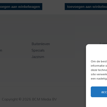
voegen aan winkelwagen
toevoegen aan winkelw
Buitenleven
Luis
en
Specials
Toer
Jazzism
Onz
Om de beste
informatie 
deze techno
site verwer
een nadelig
acc
Copyright © 2026 BCM Media BV