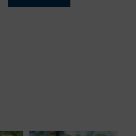
Hond
2024-
06
aantal