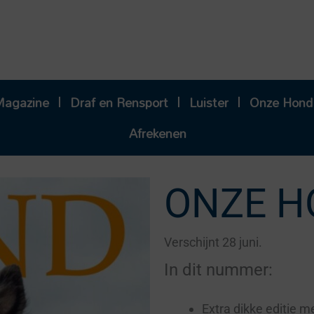
Magazine
Draf en Rensport
Luister
Onze Hond
Afrekenen
ONZE H
Verschijnt 28 juni.
In dit nummer:
Extra dikke editie m