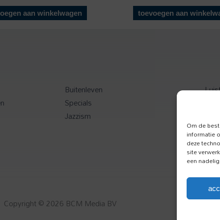
voegen aan winkelwagen
toevoegen aan winkelw
Buitenleven
Luis
en
Specials
Toer
Jazzism
Onz
Om de beste
informatie 
deze techno
site verwer
een nadelig
acc
Copyright © 2026 BCM Media BV