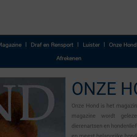
Magazine
Draf en Rensport
Luister
Onze Hond
Afrekenen
ONZE H
Onze Hond is het magazin
magazine wordt geleze
dierenartsen en hondenlie
en meest belangrijke honde