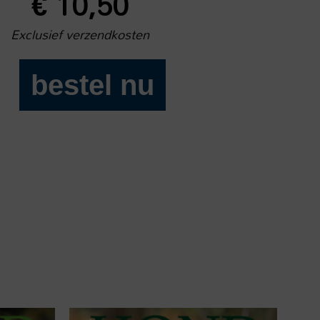
€
10,50
Exclusief verzendkosten
bestel nu
Onze
Hond
2024-
10
aantal