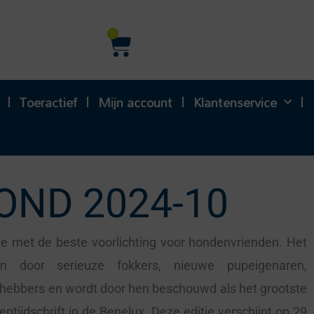
Winkelwagen
0
Toeractief
Mijn account
Klantenservice
OND 2024-10
e met de beste voorlichting voor hondenvrienden. Het
n door serieuze fokkers, nieuwe pupeigenaren,
fhebbers en wordt door hen beschouwd als het grootste
ntijdschrift in de Benelux. Deze editie verschijnt op 29