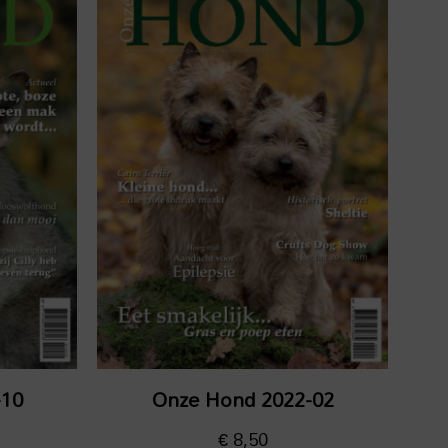
-10
Onze Hond 2022-02
€
8,50