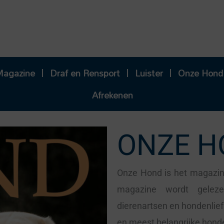
Magazine
Draf en Rensport
Luister
Onze Hond
Afrekenen
ONZE H
Onze Hond is het magazin
magazine wordt geleze
dierenartsen en hondenlie
en meest belangrijke honden