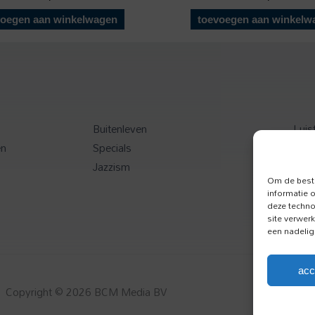
voegen aan winkelwagen
toevoegen aan winkelw
Buitenleven
Luis
en
Specials
Toer
Jazzism
Onz
Om de beste
informatie 
deze techno
site verwer
een nadelig
acc
Copyright © 2026 BCM Media BV