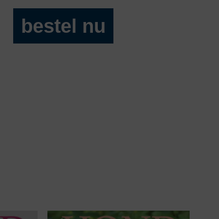
bestel nu
Onze
Hond
2024-
08
aantal