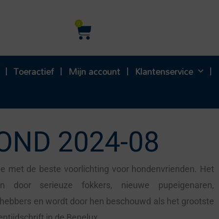
Winkelwagen
0
Toeractief
Mijn account
Klantenservice
OND 2024-08
e met de beste voorlichting voor hondenvrienden. Het
n door serieuze fokkers, nieuwe pupeigenaren,
fhebbers en wordt door hen beschouwd als het grootste
tijdschrift in de Benelux.