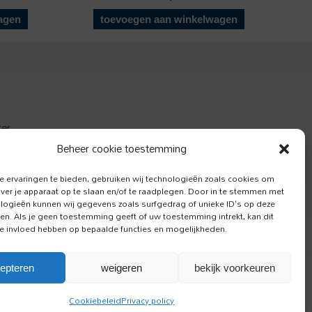
agen
toevoegen aan winkelwagen
ter
actief
Beheer cookie toestemming
e Hond
 ervaringen te bieden, gebruiken wij technologieën zoals cookies om
over je apparaat op te slaan en/of te raadplegen. Door in te stemmen met
logieën kunnen wij gegevens zoals surfgedrag of unieke ID's op deze
ken. Als je geen toestemming geeft of uw toestemming intrekt, kan dit
e invloed hebben op bepaalde functies en mogelijkheden.
epteren
weigeren
bekijk voorkeuren
Cookiebeleid
Privacy policy