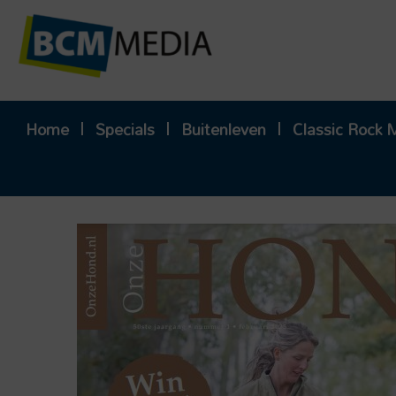
Ga
naar
de
inhoud
Home
Specials
Buitenleven
Classic Rock 