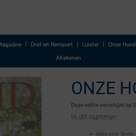
Magazine
Draf en Rensport
Luister
Onze Hond
Afrekenen
ONZE H
Deze editie verschijnt op 3
In dit nummer:
Alles over lijnen