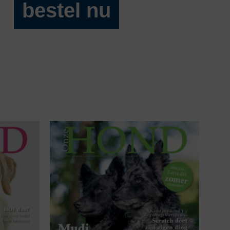
bestel nu
Onze
Hond
2025-
01
aantal