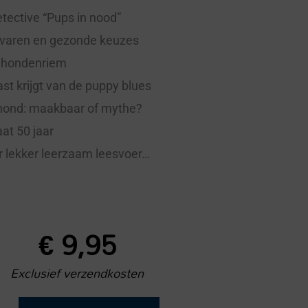
tective “Pups in nood”
evaren en gezonde keuzes
 hondenriem
ast krijgt van de puppy blues
rhond: maakbaar of mythe?
at 50 jaar
r lekker leerzaam leesvoer…
€
9,95
Exclusief verzendkosten