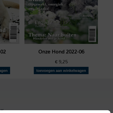
-02
Onze Hond 2022-06
€
9,25
agen
toevoegen aan winkelwagen
ter