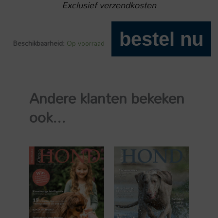
Exclusief verzendkosten
bestel nu
Beschikbaarheid:
Op voorraad
Onze
Hond
2026-
03
Andere klanten bekeken
aantal
ook...